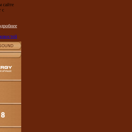
м сайте
 с
одробнее
новостей