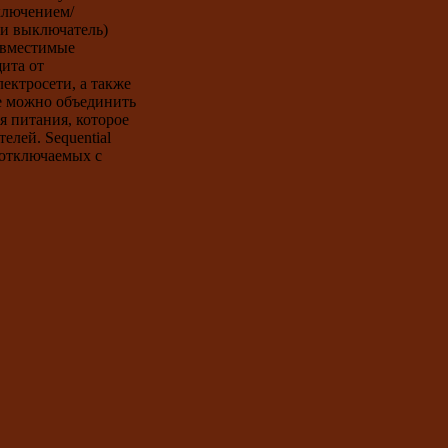
ключением/
ли выключатель)
овместимые
ита от
ектросети, а также
e можно объединить
я питания, которое
лей. Sequential
 отключаемых с