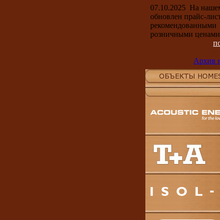
07.10.2025
На наше
обновлен прайс-лист
рекомендованными
розничными ценами
п
Архив 