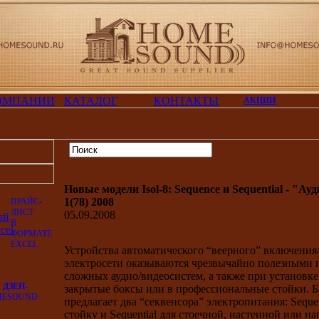
ОМПАНИИ
КАТАЛОГ
КОНТАКТЫ
АКЦИИ
Новые модели Isol-8: Sequence и Sequential - "А
1(78) 2008
ПРАЙС-
ЛИСТ
05.09.2008
В
ФОРМАТЕ
EXCEL
Устройства автоматического “веерного” включения
электросети оказываются чрезвычайно полезными 
сложных аудио/видеосистем, а также при установке
А
ДЗЕН
-
закрытые боксы или в профессиональные стойки. Бр
MESOUND
предлагает два “секвенсора” электропитания: Seque
стойку и Sequential для стоечной, настенной или н