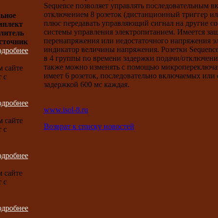
Sequence позволяет управлять последовательным в
отключением 8 розеток (дистанционный триггер и
ьное
плюс передавать управляющий сигнал на другие с
мплект
системы управления электропитанием. Имеется защ
илитель
перенапряжения или недостаточного напряжения эл
сточник
индикатор величины напряжения. Розетки Sequenc
одробнее
в 4 группы по времени задержки подачи/отключени
также можно изменять с помощью микропереключате
м сайте
имеет 6 розеток, последовательно включаемых или
 с
задержкой 600 мс каждая.
одробнее
www.isol-8.ru
м сайте
Возврат к списку новостей
 с
одробнее
 сайте
 с
одробнее