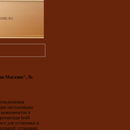
удио Магазин", №
/отключения
при инсталляции
 компонентов в
итанская Isol8
nce для установки в
апольной установки.